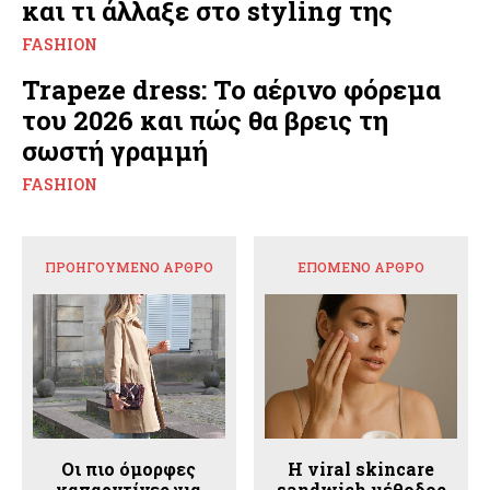
και τι άλλαξε στο styling της
FASHION
Trapeze dress: Το αέρινο φόρεμα
του 2026 και πώς θα βρεις τη
σωστή γραμμή
FASHION
ΠΡΟΗΓΟΎΜΕΝΟ ΆΡΘΡΟ
ΕΠΌΜΕΝΟ ΆΡΘΡΟ
Οι πιο όμορφες
Η viral skincare
καπαρντίνες για
sandwich μέθοδος