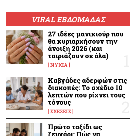
VIRAL ΕΒΔΟΜΑΔΑΣ
27 ιδέες μανικιούρ που
θα κυριαρχήσουν την
άνοιξη 2026 (και
ταιριάζουν σε όλα)
ΝΎΧΙΑ
Καβγάδες αδερφών στις
διακοπές: Το σχέδιο 10
λεπτών που ρίχνει τους
τόνους
ΣΧΈΣΕΙΣ
Πρώτο ταξίδι ως
ζευγάρι: Πώς να