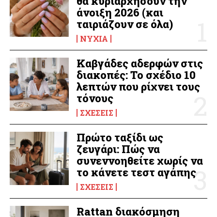
θα κυριαρχήσουν την
άνοιξη 2026 (και
ταιριάζουν σε όλα)
ΝΎΧΙΑ
Καβγάδες αδερφών στις
διακοπές: Το σχέδιο 10
λεπτών που ρίχνει τους
τόνους
ΣΧΈΣΕΙΣ
Πρώτο ταξίδι ως
ζευγάρι: Πώς να
συνεννοηθείτε χωρίς να
το κάνετε τεστ αγάπης
ΣΧΈΣΕΙΣ
Rattan διακόσμηση