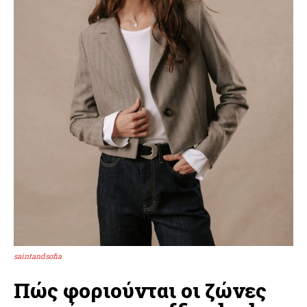
saintandsofia
Πώς φοριούνται οι ζώνες