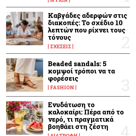
Καβγάδες αδερφών στις
διακοπές: Το σχέδιο 10
λεπτών που ρίχνει τους
τόνους
ΣΧΈΣΕΙΣ
Beaded sandals: 5
κομψοί τρόποι να τα
φορέσεις
FASHION
Ενυδάτωση το
καλοκαίρι: Πέρα από το
νερό, τι πραγματικά
βοηθάει στη ζέστη
ΔΙΑΤΡΟΦΉ