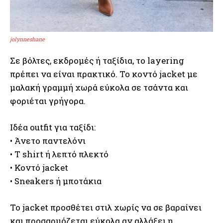
jolynneshane
Σε βόλτες, εκδρομές ή ταξίδια, το layering
πρέπει να είναι πρακτικό. Το κοντό jacket με
μαλακή γραμμή χωρά εύκολα σε τσάντα και
φοριέται γρήγορα.
Ιδέα outfit για ταξίδι:
• Άνετο παντελόνι
• T shirt ή λεπτό πλεκτό
• Κοντό jacket
• Sneakers ή μποτάκια
Το jacket προσθέτει στιλ χωρίς να σε βαραίνει
και προσαρμόζεται εύκολα αν αλλάξει η