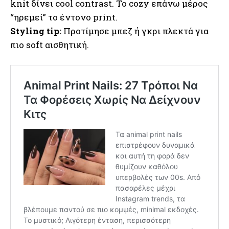
knit δίνει cool contrast. Το cozy επάνω μέρος
“ηρεμεί” το έντονο print.
Styling tip:
Προτίμησε μπεζ ή γκρι πλεκτά για
πιο soft αισθητική.