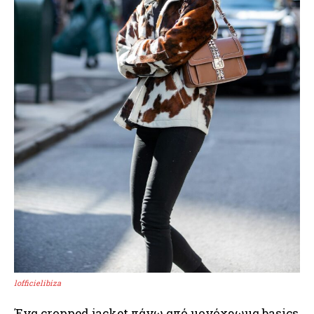
lofficielibiza
Ένα cropped jacket πάνω από μονόχρωμα basics