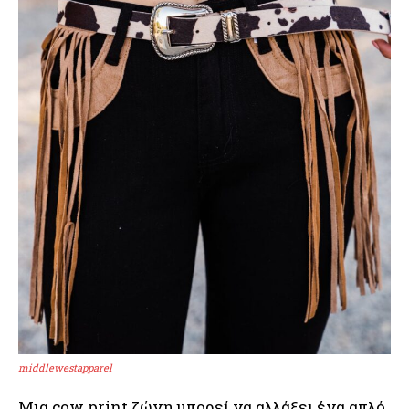
middlewestapparel
Μια cow print ζώνη μπορεί να αλλάξει ένα απλό