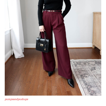
pumpsandpushups