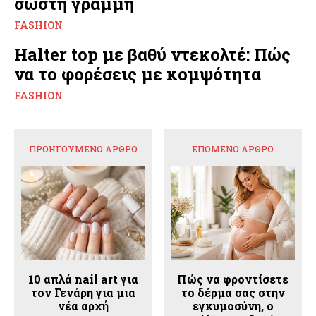
σωστή γραμμή
FASHION
Halter top με βαθύ ντεκολτέ: Πώς
να το φορέσεις με κομψότητα
FASHION
ΠΡΟΗΓΟΎΜΕΝΟ ΆΡΘΡΟ
ΕΠΌΜΕΝΟ ΆΡΘΡΟ
10 απλά nail art για
Πώς να φροντίσετε
τον Γενάρη για μια
το δέρμα σας στην
νέα αρχή
εγκυμοσύνη, ο