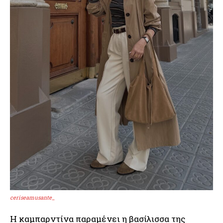
ceriseamusante_
Η καμπαρντίνα παραμένει η βασίλισσα της