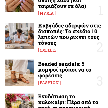
άνοιξη 2026 (και
ταιριάζουν σε όλα)
ΝΎΧΙΑ
Καβγάδες αδερφών στις
διακοπές: Το σχέδιο 10
λεπτών που ρίχνει τους
τόνους
ΣΧΈΣΕΙΣ
Beaded sandals: 5
κομψοί τρόποι να τα
φορέσεις
FASHION
Ενυδάτωση το
καλοκαίρι: Πέρα από το
νερό, τι πραγματικά