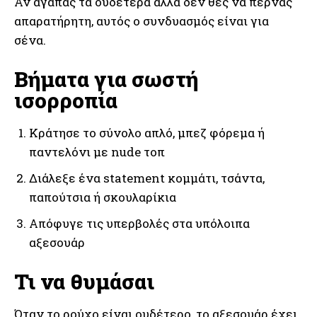
Αν αγαπάς τα ουδέτερα αλλά δεν θες να περνάς
απαρατήρητη, αυτός ο συνδυασμός είναι για
σένα.
Βήματα για σωστή
ισορροπία
Κράτησε το σύνολο απλό, μπεζ φόρεμα ή
παντελόνι με nude τοπ
Διάλεξε ένα statement κομμάτι, τσάντα,
παπούτσια ή σκουλαρίκια
Απόφυγε τις υπερβολές στα υπόλοιπα
αξεσουάρ
Τι να θυμάσαι
Όταν το ρούχο είναι ουδέτερο, το αξεσουάρ έχει